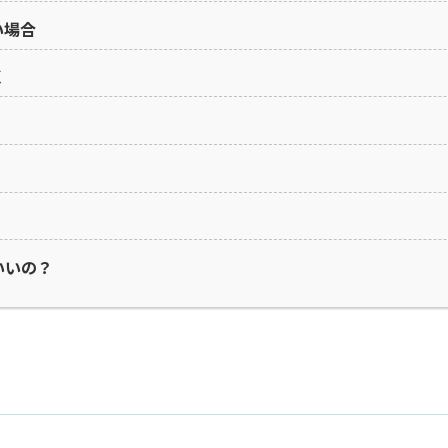
い場合
く
いいの？